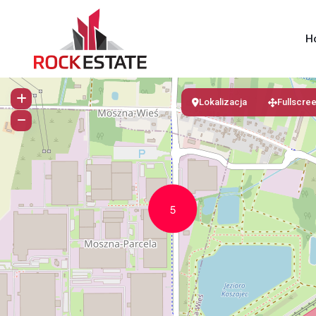
H
Lokalizacja
Fullscre
5