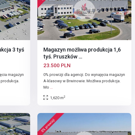
kcja 3 tyś
Magazyn możliwa produkcja 1,6
tyś. Pruszków ...
23.500 PLN
ajęcia magazyn
0% prowizji dla agencji. Do wynajęcia magazyn
 produkcja.
A-klasowy w Brwinowie. Możliwa produkcja.
Mo
...
2
1,620 m
6
Brwinów