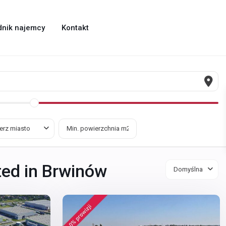
dnik najemcy
Kontakt
erz miasto
sted in Brwinów
Domyślna
6
Brwinów