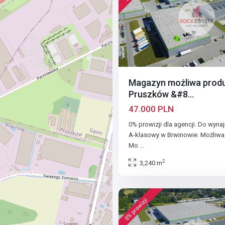
Magazyn możliwa produ
Pruszków &#8...
47.000 PLN
0% prowizji dla agencji. Do wyn
A-klasowy w Brwinowie. Możliwa
Mo
...
2
3,240 m
0
Brwinów