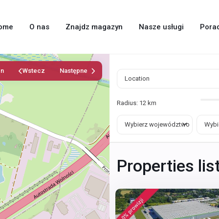
ome
O nas
Znajdz magazyn
Nasze usługi
Pora
en
Wstecz
Następne
Radius:
12 km
Wybierz województwo
Wybi
Properties li
6
Brwinów